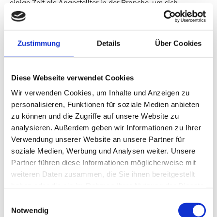
einige Zeit als Angestellter in der Branche, um sich
praktische Erfahrungen anzueignen, bevor er sich dazu
entschloss, den Schritt in die Selbständigkeit zu wagen.
Dass es sich gelohnt hat, zeigt die stetig wachsende Zahl
Zustimmung
Details
Über Cookies
der Aufträge, die mittlerweile aus dem gesamten
Stadtgebiet, einschließlich Köpenick eingehen. Gute Arbeit
und ausgezeichneter Service sprechen sich herum.
Diese Webseite verwendet Cookies
Wir verwenden Cookies, um Inhalte und Anzeigen zu
personalisieren, Funktionen für soziale Medien anbieten
zu können und die Zugriffe auf unsere Website zu
analysieren. Außerdem geben wir Informationen zu Ihrer
Verwendung unserer Website an unsere Partner für
soziale Medien, Werbung und Analysen weiter. Unsere
Partner führen diese Informationen möglicherweise mit
weiteren Daten zusammen, die Sie ihnen bereitgestellt
haben oder die sie im Rahmen Ihrer Nutzung der Dienste
gesammelt haben.
Welche Leistungen bieten die
Einwilligungsauswahl
Notwendig